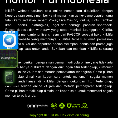
©
KLIKFIFA
Situs
Klikfifa
website taruhan bola online nomor satu dibuktikan dengan
Website
kepercayaan semua member kami memainkan game-game populer yang
Bandar
telah kami sediakan seperti Poker, Live Casino, Idnlive, Slots, Tembak
Agen
ikan, E-sports, Bolatangkas, Togel dan berbagai pasaran sportbook.
Taruhan
Proses deposit dan withdraw yang cepat menjadi keunggulan Klikfifa.
Judi
Kami juga mengantongi lisensi resmi dari PAGCOR sebagai bukti Klikfifa
Bola
menjadi website yang mempunyai kualitas terbaik. Nikmati permainan
Online.
yang anda sukai dan dapatkan hadiah melimpah, bonus dan promo juga
Hak
hadir setiap saat untuk anda. Buktikan dan mainkan Klikfifa sekarang
Cipta
juga.
Dilindungi.
Klikfifa memberikan pengalaman bermain
judi bola online
yang tidak ada
habisnya hanya di Klikfifa dengan dukungan fitur terlengkap, customer
service online 24 jam dan metode pembayaran terlengkap. Game pilihan
terbaik siap dimainkan kapan saja untuk menemani segala momen
terbaik anda.hanya di Klikfifa dengan dukungan fitur terlengkap,
customer service online 24 jam dan metode pembayaran terlengkap.
Game pilihan terbaik siap dimainkan kapan saja untuk menemani segala
momen terbaik anda.
Copyright © KlikFifa. Hak cipta dilindungi